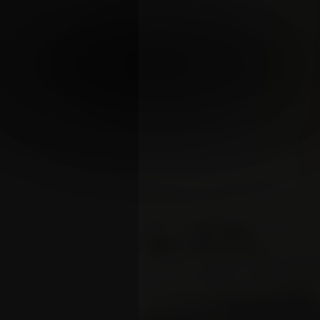
X 9 AÑOS DE
AMOR
FREE SHIPPING + 1 STICKER ON US
(SOLO ONLINE)