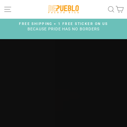
Skip
DE
SITE NAVIGATION
SEAR
C
to
content
PUEBLO
FREE SHIPPING + 1 FREE STICKER ON US
BECAUSE PRIDE HAS NO BORDERS
Pause
slideshow
Pause
slideshow