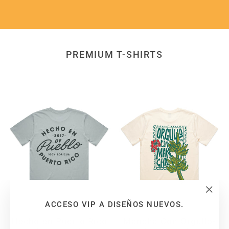
PREMIUM T-SHIRTS
"Clo
ACCESO VIP A DISEÑOS NUEVOS.
(esc
Hecho en Puerto Rico
Mancha Con Orgullo-