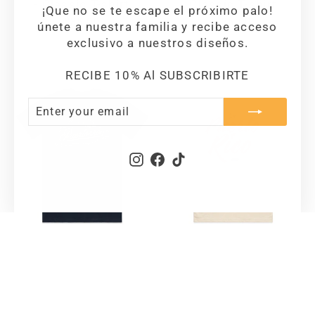
- Classic T-shirt
Classic T-shirt
¡Que no se te escape el próximo palo!
$35.00
$35.00
únete a nuestra familia y recibe acceso
exclusivo a nuestros diseños.
RECIBE 10% Al SUBSCRIBIRTE
ENTER
SUBSCRIBE
YOUR
EMAIL
Instagram
Facebook
TikTok
Isla Puerto Rico -
De Puerto Rico-
Classic T-shirt
Classic T-Shirt
$35.00
$35.00