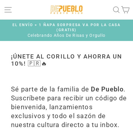
Skip
SITE NAVIGATION
SEAR
C
to
content
R LA CASA
FREE SHIPPING + 1 FREE STICKER ON
BECAUSE PRIDE HAS NO BORDERS
Pause
ullo
slideshow
¡ÚNETE AL CORILLO Y AHORRA UN
10%! 🇵🇷🔥
Sé parte de la familia de
De Pueblo
.
Suscríbete para recibir un código de
bienvenida, lanzamientos
exclusivos y todo el sazón de
nuestra cultura directo a tu inbox.