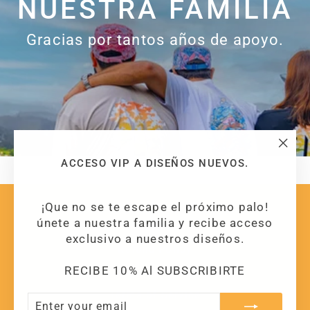
NUESTRA FAMILIA
Gracias por tantos años de apoyo.
"Clo
ACCESO VIP A DISEÑOS NUEVOS.
(esc
Sobre Nosotros
¡Que no se te escape el próximo palo!
únete a nuestra familia y recibe acceso
Privacy Policy
exclusivo a nuestros diseños.
Refund Policy
RECIBE 10% Al SUBSCRIBIRTE
Shipping Policy
Terms of Service
ENTER
SUBSCRIBE